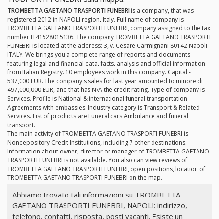
TROMBETTA GAETANO TRASPORTI FUNEBRI
is a company, that was
registered 2012 in NAPOLI region, Italy. Full name of company is
TROMBETTA GAETANO TRASPORTI FUNEBRI, company assigned to the tax
number IT41528015136. The company TROMBETTA GAETANO TRASPORTI
FUNEBRI is located at the address: 3, v. Cesare Carmignani 80142 Napoli -
ITALY. We brings you a complete range of reports and documents
featuring legal and financial data, facts, analysis and official information
from Italian Registry. 10 employees work in this company. Capital -
537,000 EUR. The company's sales for last year amounted to minore di
497,000,000 EUR, and that has N\A the credit rating. Type of company is
Services. Profile is National & international funeral transportation
Agreements with embassies. Industry category is Transport & Related
Services. List of products are Funeral cars Ambulance and funeral
transport.
The main activity of TROMBETTA GAETANO TRASPORTI FUNEBRI is
Nondepository Credit Institutions, including 7 other destinations.
Information about owner, director or manager of TROMBETTA GAETANO
TRASPORTI FUNEBRI is not available. You also can view reviews of
TROMBETTA GAETANO TRASPORTI FUNEBRI, open positions, location of
TROMBETTA GAETANO TRASPORTI FUNEBRI on the map.
Abbiamo trovato tali informazioni su TROMBETTA
GAETANO TRASPORTI FUNEBRI, NAPOLI: indirizzo,
telefono, contatti, risposta, posti vacanti. Esiste un