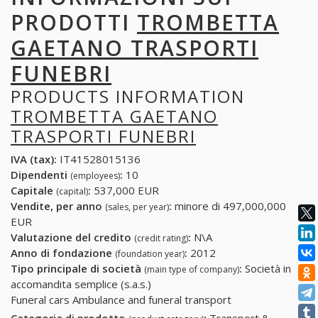
PRODOTTI
TROMBETTA
GAETANO TRASPORTI
FUNEBRI
PRODUCTS INFORMATION
TROMBETTA GAETANO
TRASPORTI FUNEBRI
IVA (tax):
IT41528015136
Dipendenti
:
10
(employees)
Capitale
:
537,000 EUR
(capital)
Vendite, per anno
:
minore di 497,000,000
(sales, per year)
EUR
Valutazione del credito
:
N\A
(credit rating)
Anno di fondazione
:
2012
(foundation year)
Tipo principale di società
:
Società in
(main type of company)
accomandita semplice (s.a.s.)
Funeral cars Ambulance and funeral transport