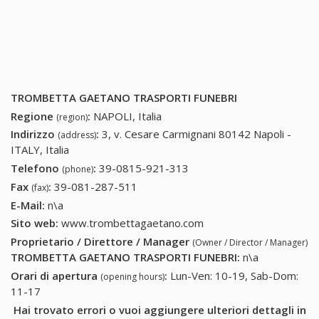
TROMBETTA GAETANO TRASPORTI FUNEBRI
Regione
:
NAPOLI, Italia
(region)
Indirizzo
:
3, v. Cesare Carmignani 80142 Napoli -
(address)
ITALY, Italia
Telefono
:
39-0815-921-313
39-0815-921-313
(phone)
Fax
:
39-081-287-511
39-081-287-511
(fax)
E-Mail:
n\a
Sito web:
www.trombettagaetano.com
Proprietario / Direttore / Manager
(Owner / Director / Manager)
TROMBETTA GAETANO TRASPORTI FUNEBRI
:
n\a
Orari di apertura
:
Lun-Ven: 10-19, Sab-Dom:
(opening hours)
11-17
Hai trovato errori o vuoi aggiungere ulteriori dettagli in