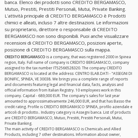
banca. Elenco dei prodotti sono CREDITO BERGAMASCO,
Mutuo, Prestiti, Prestiti Personali, Mutui, Private Banking.
L'attività principale di CREDITO BERGAMASCO è Prodotti
chimici e alleati, incluso 7 altre destinazioni. Le informazioni
su proprietario, direttore o responsabile di CREDITO
BERGAMASCO non sono disponibili. Puoi anche visualizzare
recensioni di CREDITO BERGAMASCO, posizioni aperte,
posizione di CREDITO BERGAMASCO sulla mappa.
CREDITO BERGAMASCO
is a company, that was registered 2000 in Spinea
region, Italy. Full name of company is CREDITO BERGAMASCO, company
assigned to the tax number IT52566528320. The company CREDITO
BERGAMASCO is located at the address: CENTRO ELAB.DATI - "ASSEGNI DI
BONIFIC, SPINEA, VE 30038. We brings you a complete range of reports
and documents featuring legal and financial data, facts, analysis and
official information from Italian Registry. 10 employees work in this
company. Capital - 689,000 EUR. The company's sales for last year
amounted to approssimativamente 246,000 EUR, and that has Basso the
credit rating. Profile is CREDITO BERGAMASCO SPINEA, profilo aziendale e
articoli di prodotto.. Industry category is Assegni banca. List of products
are CREDITO BERGAMASCO, Mutuo, Prestiti, Prestiti Personali, Mutui,
Private Banking.
The main activity of CREDITO BERGAMASCO is Chemicals and Allied
Products, including 7 other destinations. Information about owner,