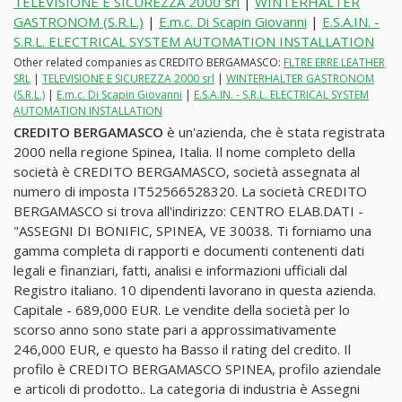
TELEVISIONE E SICUREZZA 2000 srl
|
WINTERHALTER
GASTRONOM (S.R.L.)
|
E.m.c. Di Scapin Giovanni
|
E.S.A.IN. -
S.R.L. ELECTRICAL SYSTEM AUTOMATION INSTALLATION
Other related companies as CREDITO BERGAMASCO:
FLTRE ERRE LEATHER
SRL
|
TELEVISIONE E SICUREZZA 2000 srl
|
WINTERHALTER GASTRONOM
(S.R.L.)
|
E.m.c. Di Scapin Giovanni
|
E.S.A.IN. - S.R.L. ELECTRICAL SYSTEM
AUTOMATION INSTALLATION
CREDITO BERGAMASCO
è un'azienda, che è stata registrata
2000 nella regione Spinea, Italia. Il nome completo della
società è CREDITO BERGAMASCO, società assegnata al
numero di imposta IT52566528320. La società CREDITO
BERGAMASCO si trova all'indirizzo: CENTRO ELAB.DATI -
"ASSEGNI DI BONIFIC, SPINEA, VE 30038. Ti forniamo una
gamma completa di rapporti e documenti contenenti dati
legali e finanziari, fatti, analisi e informazioni ufficiali dal
Registro italiano. 10 dipendenti lavorano in questa azienda.
Capitale - 689,000 EUR. Le vendite della società per lo
scorso anno sono state pari a approssimativamente
246,000 EUR, e questo ha Basso il rating del credito. Il
profilo è CREDITO BERGAMASCO SPINEA, profilo aziendale
e articoli di prodotto.. La categoria di industria è Assegni