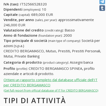
IVA (tax):
IT52566528320
Dipendenti
:
10
(employees)
Capitale
:
689,000 EUR
(capital)
Vendite, per anno
:
approssimativamente
(sales, per year)
246,000 EUR
Valutazione del credito
:
Basso
(credit rating)
Anno di fondazione
:
2000
(foundation year)
Tipo principale di società
:
Società per
(main type of company)
azioni (s.p.a.)
CREDITO BERGAMASCO, Mutuo, Prestiti, Prestiti Personali,
Mutui, Private Banking
Categoria di prodotto
:
Assegni banca
(product category)
Profilo
:
CREDITO BERGAMASCO SPINEA, profilo
(profile)
aziendale e articoli di prodotto.
Ottieni un rapporto completo dal database ufficiale dell'IT
per CREDITO BERGAMASCO
(Get full report from official database of IT for CREDITO BERGAMASCO)
TIPI DI ATTIVITÀ