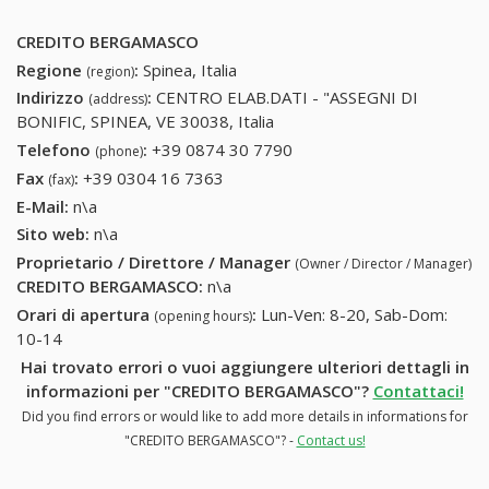
CREDITO BERGAMASCO
Regione
:
Spinea, Italia
(region)
Indirizzo
:
CENTRO ELAB.DATI - "ASSEGNI DI
(address)
BONIFIC, SPINEA, VE 30038, Italia
Telefono
:
+39 0874 30 7790
+39 0874 30 7790
(phone)
Fax
:
+39 0304 16 7363
+39 0304 16 7363
(fax)
E-Mail:
n\a
Sito web:
n\a
Proprietario / Direttore / Manager
(Owner / Director / Manager)
CREDITO BERGAMASCO
:
n\a
Orari di apertura
:
Lun-Ven: 8-20, Sab-Dom:
(opening hours)
10-14
Hai trovato errori o vuoi aggiungere ulteriori dettagli in
informazioni per "CREDITO BERGAMASCO"?
Contattaci!
Did you find errors or would like to add more details in informations for
"CREDITO BERGAMASCO"? -
Contact us!