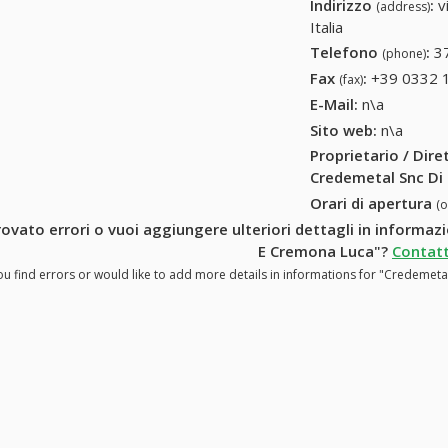
Indirizzo
:
v
(address)
Italia
Telefono
:
3
(phone)
Fax
:
+39 0332 
(fax)
E-Mail:
n\a
Sito web:
n\a
Proprietario / Dir
Credemetal Snc Di
Orari di apertura
(
rovato errori o vuoi aggiungere ulteriori dettagli in informa
E Cremona Luca"?
Contatt
ou find errors or would like to add more details in informations for "Credemet