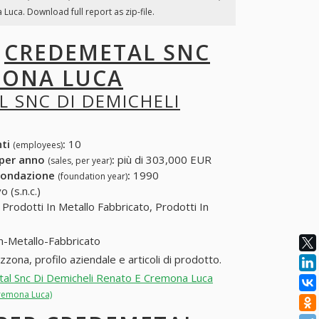
Luca. Download full report as zip-file.
I
CREDEMETAL SNC
MONA LUCA
 SNC DI DEMICHELI
nti
:
10
(employees)
 per anno
:
più di 303,000 EUR
(sales, per year)
fondazione
:
1990
(foundation year)
 (s.n.c.)
Prodotti In Metallo Fabbricato, Prodotti In
n-Metallo-Fabbricato
na, profilo aziendale e articoli di prodotto.
etal Snc Di Demicheli Renato E Cremona Luca
Cremona Luca)