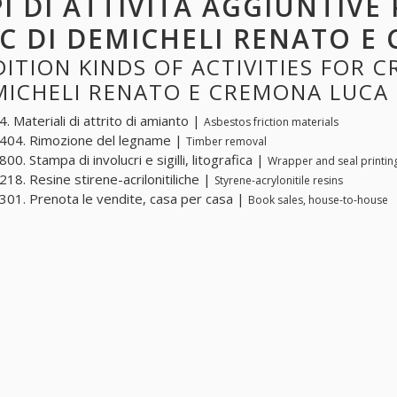
PI DI ATTIVITÀ AGGIUNTIV
C DI DEMICHELI RENATO E
ITION KINDS OF ACTIVITIES FOR 
MICHELI RENATO E CREMONA LUCA
. Materiali di attrito di amianto |
Asbestos friction materials
404. Rimozione del legname |
Timber removal
0. Stampa di involucri e sigilli, litografica |
Wrapper and seal printing
18. Resine stirene-acrilonitiliche |
Styrene-acrylonitile resins
01. Prenota le vendite, casa per casa |
Book sales, house-to-house