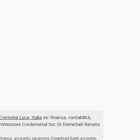
remona Luca, Italia
as: finanza, contabilità,
e commissioni Credemetal Snc Di Demicheli Renato
finance, accounts, vacancies. Download bank accounts,