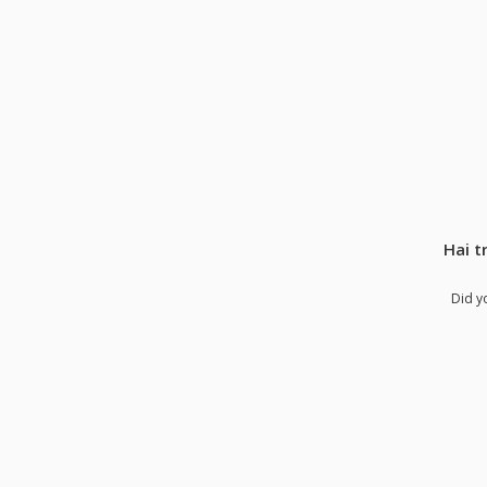
Hai t
Did y