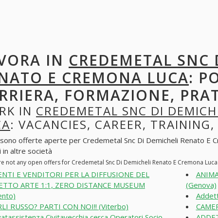
VORA IN
CREDEMETAL SNC 
NATO E CREMONA LUCA
: P
RRIERA, FORMAZIONE, PRA
RK IN
CREDEMETAL SNC DI DEMICH
CA
: VACANCIES, CAREER, TRAINING,
 sono offerte aperte per Credemetal Snc Di Demicheli Renato E Cre
 in altre società
re not any open offers for Credemetal Snc Di Demicheli Renato E Cremona Luca
NTI E VENDITORI PER LA DIFFUSIONE DEL
ANIMA
TTO ARTE 1:1, ZERO DISTANCE MUSEUM
(Genova)
ento)
Addett
LI RUSSO? PARTI CON NOI!! (Viterbo)
CAMER
vatassistenza Civitavecchia cerca Operatori Socio
ADDET