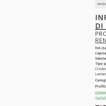
tender
IN
DI
PR
RE
IVA (ta
Capit
Valuta
Tipo p
Credem
Lamie
Categ
Profil
Ottien
(Get ful