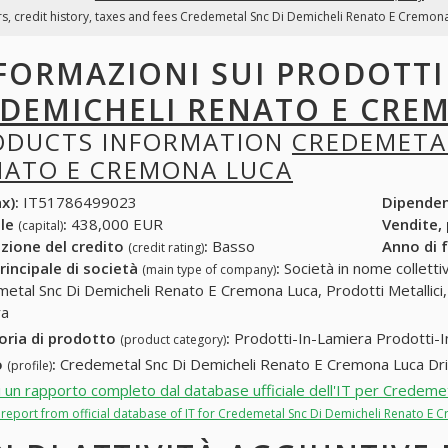
s, credit history, taxes and fees Credemetal Snc Di Demicheli Renato E Cremona 
FORMAZIONI SUI PRODOTT
 DEMICHELI RENATO E CRE
ODUCTS INFORMATION
CREDEMETAL
NATO E CREMONA LUCA
x):
IT51786499023
Dipende
ale
:
438,000 EUR
Vendite,
(capital)
zione del credito
:
Basso
Anno di 
(credit rating)
rincipale di società
:
Società in nome collettivo
(main type of company)
etal Snc Di Demicheli Renato E Cremona Luca, Prodotti Metallici, 
ra
oria di prodotto
:
Prodotti-In-Lamiera Prodotti-I
(product category)
o
:
Credemetal Snc Di Demicheli Renato E Cremona Luca Drizzo
(profile)
i un rapporto completo dal database ufficiale dell'IT per Credem
l report from official database of IT for Credemetal Snc Di Demicheli Renato E 