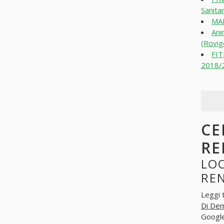
Sanitar
MAR
Ani
(Rovig
FI
2018/2
CE
RE
LOO
RE
Leggi 
Di Dem
Googl