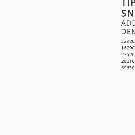
TI
SN
ADD
DE
329204
16290
2752080
282102
596303