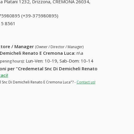
ia Platani 1232, Drizzona, CREMONA 26034,
75980895 (+39-375980895)
375980895 (+39-
375980895)
15 8561
+39 0332 15 8561
ettore / Manager
(Owner / Director / Manager)
 Demicheli Renato E Cremona Luca
:
n\a
:
Lun-Ven: 10-19, Sab-Dom: 10-14
opening hours)
zioni per "Credemetal Snc Di Demicheli Renato
aci!
al Snc Di Demicheli Renato E Cremona Luca"? -
Contact us!