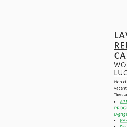
LA
RE
CA
WO
LU
Non ci
vacanti
There a
AGE
PROGE
(Agrig
PAR
Pri