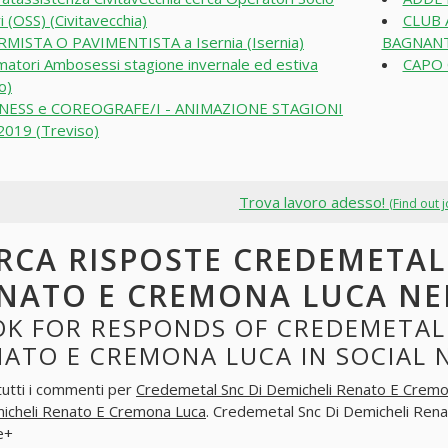
i (OSS) (Civitavecchia)
CLUB 
MISTA O PAVIMENTISTA a Isernia (Isernia)
BAGNANTI
matori Ambosessi stagione invernale ed estiva
CAPO 
o)
TNESS e COREOGRAFE/I - ANIMAZIONE STAGIONI
019 (Treviso)
Trova lavoro adesso!
(Find out 
RCA RISPOSTE CREDEMETAL
NATO E CREMONA LUCA NE
K FOR RESPONDS OF CREDEMETAL 
NATO E CREMONA LUCA IN SOCIAL
tutti i commenti per
Credemetal Snc Di Demicheli Renato E Cremo
icheli Renato E Cremona Luca
. Credemetal Snc Di Demicheli Ren
e+