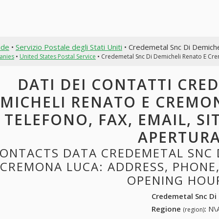
nde
•
Servizio Postale degli Stati Uniti
• Credemetal Snc Di Demich
anies
•
United States Postal Service
• Credemetal Snc Di Demicheli Renato E Cr
DATI DEI CONTATTI CRE
MICHELI RENATO E CREMON
TELEFONO, FAX, EMAIL, SI
APERTUR
ONTACTS DATA CREDEMETAL SNC D
CREMONA LUCA: ADDRESS, PHONE, 
OPENING HOU
Credemetal Snc Di
Regione
:
N\A
(region)