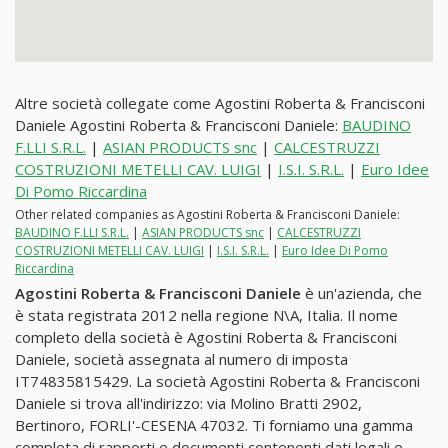
Altre società collegate come Agostini Roberta & Francisconi
Daniele Agostini Roberta & Francisconi Daniele:
BAUDINO
F.LLI S.R.L.
|
ASIAN PRODUCTS snc
|
CALCESTRUZZI
COSTRUZIONI METELLI CAV. LUIGI
|
I.S.I. S.R.L.
|
Euro Idee
Di Pomo Riccardina
Other related companies as Agostini Roberta & Francisconi Daniele:
BAUDINO F.LLI S.R.L.
|
ASIAN PRODUCTS snc
|
CALCESTRUZZI
COSTRUZIONI METELLI CAV. LUIGI
|
I.S.I. S.R.L.
|
Euro Idee Di Pomo
Riccardina
Agostini Roberta & Francisconi Daniele
è un'azienda, che
è stata registrata 2012 nella regione N\A, Italia. Il nome
completo della società è Agostini Roberta & Francisconi
Daniele, società assegnata al numero di imposta
IT74835815429. La società Agostini Roberta & Francisconi
Daniele si trova all'indirizzo: via Molino Bratti 2902,
Bertinoro, FORLI'-CESENA 47032. Ti forniamo una gamma
completa di rapporti e documenti contenenti dati legali e