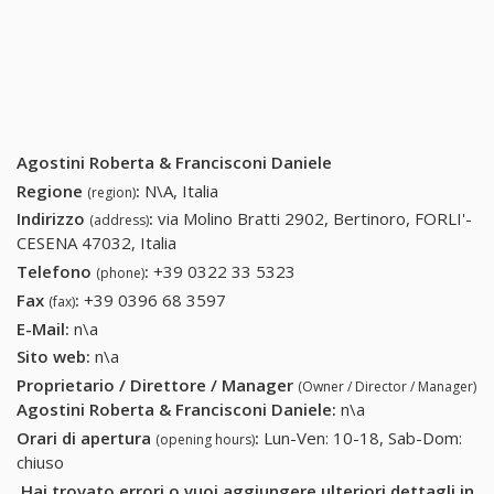
Agostini Roberta & Francisconi Daniele
Regione
:
N\A, Italia
(region)
Indirizzo
:
via Molino Bratti 2902, Bertinoro, FORLI'-
(address)
CESENA 47032, Italia
Telefono
:
+39 0322 33 5323
+39 0322 33 5323
(phone)
Fax
:
+39 0396 68 3597
+39 0396 68 3597
(fax)
E-Mail:
n\a
Sito web:
n\a
Proprietario / Direttore / Manager
(Owner / Director / Manager)
Agostini Roberta & Francisconi Daniele
:
n\a
Orari di apertura
:
Lun-Ven: 10-18, Sab-Dom:
(opening hours)
chiuso
Hai trovato errori o vuoi aggiungere ulteriori dettagli in