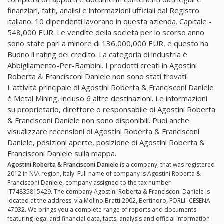
finanziari, fatti, analisi e informazioni ufficiali dal Registro
italiano. 10 dipendenti lavorano in questa azienda. Capitale -
548,000 EUR. Le vendite della società per lo scorso anno
sono state pari a minore di 136,000,000 EUR, e questo ha
Buono il rating del credito. La categoria di industria è
Abbigliamento-Per-Bambini. I prodotti creati in Agostini
Roberta & Francisconi Daniele non sono stati trovati.
L'attività principale di Agostini Roberta & Francisconi Daniele
è Metal Mining, incluso 6 altre destinazioni. Le informazioni
su proprietario, direttore o responsabile di Agostini Roberta
& Francisconi Daniele non sono disponibili. Puoi anche
visualizzare recensioni di Agostini Roberta & Francisconi
Daniele, posizioni aperte, posizione di Agostini Roberta &
Francisconi Daniele sulla mappa.
Agostini Roberta & Francisconi Daniele
is a company, that was registered
2012 in N\A region, Italy. Full name of company is Agostini Roberta &
Francisconi Daniele, company assigned to the tax number
IT74835815429. The company Agostini Roberta & Francisconi Daniele is
located at the address: via Molino Bratti 2902, Bertinoro, FORLI'-CESENA
47032. We brings you a complete range of reports and documents
featuring legal and financial data, facts, analysis and official information