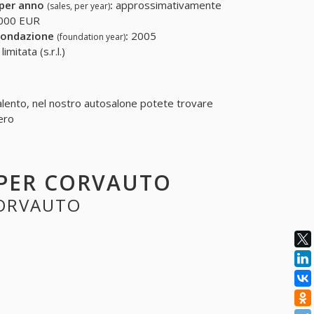
 per anno
:
approssimativamente
(sales, per year)
000 EUR
fondazione
:
2005
(foundation year)
mitata (s.r.l.)
Salento, nel nostro autosalone potete trovare
zero
E PER CORVAUTO
CORVAUTO