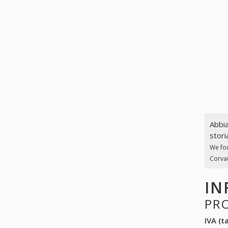
Abbia
stori
We fo
Corvau
IN
PR
IVA (ta