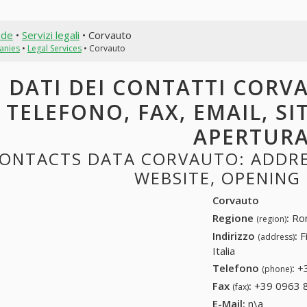
nde
•
Servizi legali
• Corvauto
anies
•
Legal Services
• Corvauto
DATI DEI CONTATTI CORVA
TELEFONO, FAX, EMAIL, SI
APERTUR
ONTACTS DATA CORVAUTO: ADDRES
WEBSITE, OPENING
Corvauto
Regione
:
Rom
(region)
Indirizzo
:
F
(address)
Italia
Telefono
:
+
(phone)
Fax
:
+39 0963 
(fax)
E-Mail:
n\a