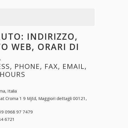
UTO: INDIRIZZO,
TO WEB, ORARI DI
A
S, PHONE, FAX, EMAIL,
 HOURS
a, Italia
iat Croma 1 9 Mjtd, Maggiori dettagli 00121,
39 0968 97 7479
+39 0968 97 7479
84 6721
+39 0963 84 6721