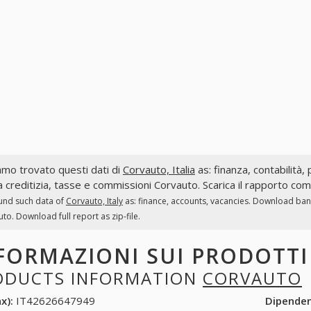
mo trovato questi dati di
Corvauto, Italia
as: finanza, contabilità, 
a creditizia, tasse e commissioni Corvauto. Scarica il rapporto com
und such data of
Corvauto, Italy
as: finance, accounts, vacancies. Download bank
to. Download full report as zip-file.
FORMAZIONI SUI PRODOTT
ODUCTS INFORMATION
CORVAUTO
x):
IT42626647949
Dipende