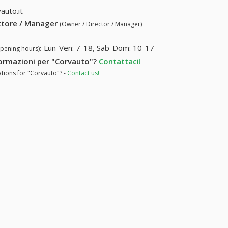
auto.it
ettore / Manager
(Owner / Director / Manager)
:
Lun-Ven: 7-18, Sab-Dom: 10-17
opening hours)
nformazioni per "Corvauto"?
Contattaci!
ations for "Corvauto"? -
Contact us!