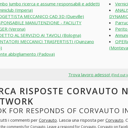
bo Jumbo ricerca e assume responsabili e addetti
Vernici
iniclub (Imperia)
ANALI
GETTISTA MECCANICO CAD 3D (Dueville)
DYNAMIC
SPONSABILE MANUTENZIONE - FACILITY
Parruc
ER (Verona)
Perito
ETTO AL SERVIZIO AI TAVOLI (Bologna)
Annunc
NTATORI MECCANICI TRASFERTISTI (Quinzano
OPERA
o)
(Montevar
nte abbigliamento (Padova)
Trova lavoro adesso!
(Find out 
RCA RISPOSTE CORVAUTO N
ETWORK
OK FOR RESPONDS OF CORVAUTO I
tutti i commenti per
Corvauto
. Lascia una risposta per
Corvauto
. 
l the comments for
Corvauto
. Leave a respond for
Corvauto
. Corvauto on Face