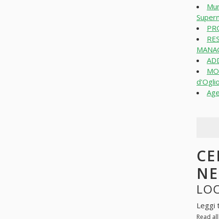
Mum
Superm
PRO
RE
MANAG
ADD
MO
d'Ogli
Age
CE
N
LO
Leggi 
Read al