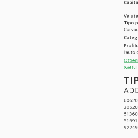
Capit
Valuta
Tipo p
Corvau
Categ
Profil
l'auto
Ottien
(Get ful
TI
ADD
606200
30520
513604
516911
922499