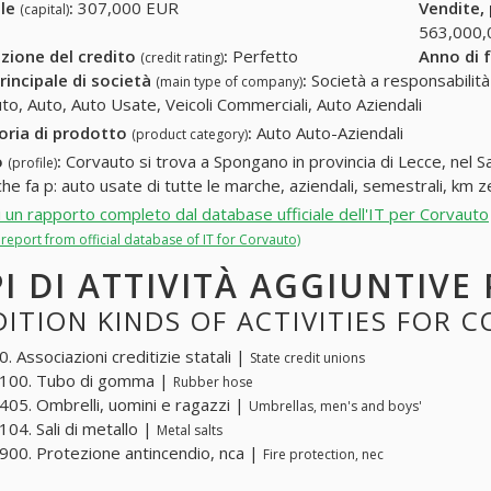
ale
:
307,000 EUR
Vendite,
(capital)
563,000,
zione del credito
:
Perfetto
Anno di 
(credit rating)
rincipale di società
:
Società a responsabilità li
(main type of company)
to, Auto, Auto Usate, Veicoli Commerciali, Auto Aziendali
oria di prodotto
:
Auto Auto-Aziendali
(product category)
o
:
Corvauto si trova a Spongano in provincia di Lecce, nel 
(profile)
 che fa p: auto usate di tutte le marche, aziendali, semestrali, km 
i un rapporto completo dal database ufficiale dell'IT per Corvauto
l report from official database of IT for Corvauto)
PI DI ATTIVITÀ AGGIUNTIV
ITION KINDS OF ACTIVITIES FOR 
. Associazioni creditizie statali |
State credit unions
100. Tubo di gomma |
Rubber hose
05. Ombrelli, uomini e ragazzi |
Umbrellas, men's and boys'
04. Sali di metallo |
Metal salts
00. Protezione antincendio, nca |
Fire protection, nec