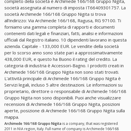
completo della società è Archimede 166/168 Gruppo Nigita,
società assegnata al numero di imposta IT66409301757. La
società Archimede 166/168 Gruppo Nigita si trova
all'indirizzo: Via Archimede 166/168, Ragusa, RG 97100. Ti
forniamo una gamma completa di rapporti e documenti
contenenti dati legali e finanziari, fatti, analisi e informazioni
ufficiali dal Registro italiano. 10 dipendenti lavorano in questa
azienda. Capitale - 133,000 EUR. Le vendite della società
per lo scorso anno sono state pari a approssimativamente
438,000 EUR, e questo ha Buono il rating del credito. La
categoria di industria è Accessori-Bagno. I prodotti creati in
Archimede 166/168 Gruppo Nigita non sono stati trovati.
L'attività principale di Archimede 166/168 Gruppo Nigita è
Servizi legali, incluso 5 altre destinazioni. Le informazioni su
proprietario, direttore o responsabile di Archimede 166/168
Gruppo Nigita non sono disponibili. Puoi anche visualizzare
recensioni di Archimede 166/168 Gruppo Nigita, posizioni
aperte, posizione di Archimede 166/168 Gruppo Nigita sulla
mappa.
Archimede 166/168 Gruppo Nigita
is a company, that was registered
2011 in N\A region, Italy. Full name of company is Archimede 166/168