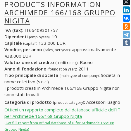
PRODUCTS INFORMATION
ARCHIMEDE 166/168 GRUPPO
NIGITA
IVA (tax):
IT66409301757
Dipendenti
:
10
(employees)
Capitale
:
133,000 EUR
(capital)
Vendite, per anno
:
approssimativamente
(sales, per year)
438,000 EUR
Valutazione del credito
:
Buono
(credit rating)
Anno di fondazione
:
2011
(foundation year)
Tipo principale di società
:
Società in
(main type of company)
nome collettivo (s.n.c.)
I prodotti creati in Archimede 166/168 Gruppo Nigita non
sono stati trovati
Categoria di prodotto
:
Accessori-Bagno
(product category)
Ottieni un rapporto completo dal database ufficiale dell'IT
per Archimede 166/168 Gruppo Nigita
(Get full report from official database of IT for Archimede 166/168
Gruppo Nigita)