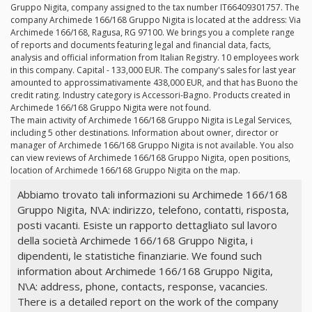
Gruppo Nigita, company assigned to the tax number IT66409301757. The
company Archimede 166/168 Gruppo Nigita is located at the address: Via
Archimede 166/168, Ragusa, RG 97100. We brings you a complete range
of reports and documents featuring legal and financial data, facts,
analysis and official information from Italian Registry. 10 employees work
in this company. Capital - 133,000 EUR. The company's sales for last year
amounted to approssimativamente 438,000 EUR, and that has Buono the
credit rating. Industry category is Accessori-Bagno. Products created in
Archimede 166/168 Gruppo Nigita were not found.
The main activity of Archimede 166/168 Gruppo Nigita is Legal Services,
including 5 other destinations. Information about owner, director or
manager of Archimede 166/168 Gruppo Nigita is not available. You also
can view reviews of Archimede 166/168 Gruppo Nigita, open positions,
location of Archimede 166/168 Gruppo Nigita on the map.
Abbiamo trovato tali informazioni su Archimede 166/168
Gruppo Nigita, N\A: indirizzo, telefono, contatti, risposta,
posti vacanti. Esiste un rapporto dettagliato sul lavoro
della società Archimede 166/168 Gruppo Nigita, i
dipendenti, le statistiche finanziarie. We found such
information about Archimede 166/168 Gruppo Nigita,
N\A: address, phone, contacts, response, vacancies.
There is a detailed report on the work of the company