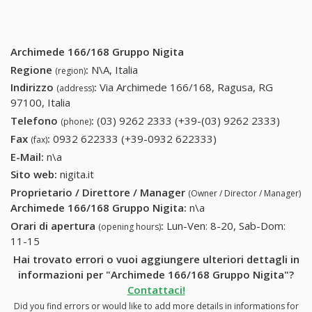
Archimede 166/168 Gruppo Nigita
Regione
:
N\A, Italia
(region)
Indirizzo
:
Via Archimede 166/168, Ragusa, RG
(address)
97100, Italia
Telefono
:
(03) 9262 2333 (+39-(03) 9262 2333)
(03)
(phone)
9262
Fax
:
0932 622333 (+39-0932 622333)
0932 622333 (+39-
(fax)
2333
0932 622333)
E-Mail:
n\a
(+39-
Sito web:
nigita.it
(03)
Proprietario / Direttore / Manager
(Owner / Director / Manager)
9262
Archimede 166/168 Gruppo Nigita
:
n\a
2333)
Orari di apertura
:
Lun-Ven: 8-20, Sab-Dom:
(opening hours)
11-15
Hai trovato errori o vuoi aggiungere ulteriori dettagli in
informazioni per "Archimede 166/168 Gruppo Nigita"?
Contattaci!
Did you find errors or would like to add more details in informations for