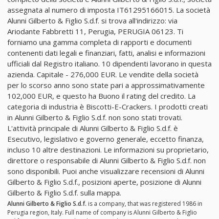
assegnata al numero di imposta IT61295166015. La società
Alunni Gilberto & Figlio S.d.f. si trova all'indirizzo: via
Ariodante Fabbretti 11, Perugia, PERUGIA 06123. Ti
forniamo una gamma completa di rapporti e documenti
contenenti dati legali e finanziari, fatti, analisi e informazioni
ufficiali dal Registro italiano. 10 dipendenti lavorano in questa
azienda. Capitale - 276,000 EUR. Le vendite della società
per lo scorso anno sono state pari a approssimativamente
102,000 EUR, e questo ha Buono il rating del credito. La
categoria di industria è Biscotti-E-Crackers. I prodotti creati
in Alunni Gilberto & Figlio S.d.f. non sono stati trovati.
L'attività principale di Alunni Gilberto & Figlio S.d.f. è
Esecutivo, legislativo e governo generale, eccetto finanza,
incluso 10 altre destinazioni. Le informazioni su proprietario,
direttore o responsabile di Alunni Gilberto & Figlio S.d.f. non
sono disponibili. Puoi anche visualizzare recensioni di Alunni
Gilberto & Figlio S.d.f., posizioni aperte, posizione di Alunni
Gilberto & Figlio S.d.f. sulla mappa.
Alunni Gilberto & Figlio S.d.f.
is a company, that was registered 1986 in
Perugia region, Italy. Full name of company is Alunni Gilberto & Figlio