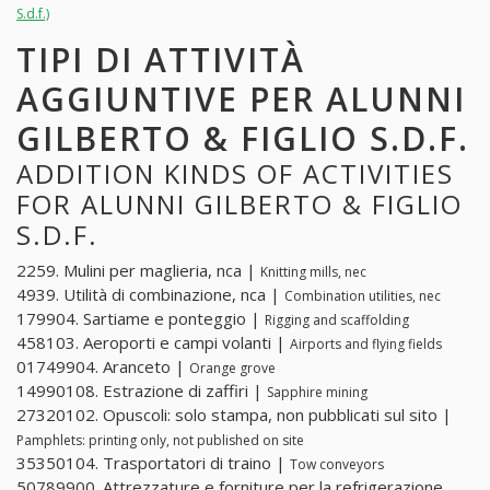
S.d.f.)
TIPI DI ATTIVITÀ
AGGIUNTIVE PER ALUNNI
GILBERTO & FIGLIO S.D.F.
ADDITION KINDS OF ACTIVITIES
FOR ALUNNI GILBERTO & FIGLIO
S.D.F.
2259. Mulini per maglieria, nca |
Knitting mills, nec
4939. Utilità di combinazione, nca |
Combination utilities, nec
179904. Sartiame e ponteggio |
Rigging and scaffolding
458103. Aeroporti e campi volanti |
Airports and flying fields
01749904. Aranceto |
Orange grove
14990108. Estrazione di zaffiri |
Sapphire mining
27320102. Opuscoli: solo stampa, non pubblicati sul sito |
Pamphlets: printing only, not published on site
35350104. Trasportatori di traino |
Tow conveyors
50789900. Attrezzature e forniture per la refrigerazione,