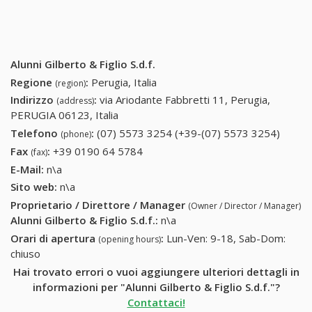
Alunni Gilberto & Figlio S.d.f.
Regione
:
Perugia, Italia
(region)
Indirizzo
:
via Ariodante Fabbretti 11, Perugia,
(address)
PERUGIA 06123, Italia
Telefono
:
(07) 5573 3254 (+39-(07) 5573 3254)
(07)
(phone)
5573
Fax
:
+39 0190 64 5784
+39 0190 64 5784
(fax)
3254
E-Mail:
n\a
(+39-
Sito web:
n\a
(07)
Proprietario / Direttore / Manager
(Owner / Director / Manager)
5573
Alunni Gilberto & Figlio S.d.f.
:
n\a
3254)
Orari di apertura
:
Lun-Ven: 9-18, Sab-Dom:
(opening hours)
chiuso
Hai trovato errori o vuoi aggiungere ulteriori dettagli in
informazioni per "Alunni Gilberto & Figlio S.d.f."?
Contattaci!