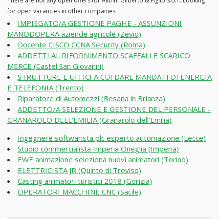
There are not any open offers for Alunni Gilberto & Figlio S.d.f.. Looking
for open vacancies in other companies
IMPIEGATO/A GESTIONE PAGHE - ASSUNZIONI
MANODOPERA aziende agricole (Zevio)
Docente CISCO CCNA Security (Roma)
ADDETTI AL RIFORNIMENTO SCAFFALI E SCARICO
MERCE (Castel San Giovanni)
STRUTTURE E UFFICI A CUI DARE MANDATI DI ENERGIA
E TELEFONIA (Trento)
Riparatore di Automezzi (Besana in Brianza)
ADDETTO/A SELEZIONE E GESTIONE DEL PERSONALE -
GRANAROLO DELL'EMILIA (Granarolo dell'Emilia)
Ingegnere softwarista plc esperto automazione (Lecce)
Studio commercialista Imperia Oneglia (Imperia)
EWE animazione seleziona nuovi animatori (Torino)
ELETTRICISTA JR (Quinto di Treviso)
Casting animatori turistici 2018 (Gorizia)
OPERATORI MACCHINE CNC (Sacile)