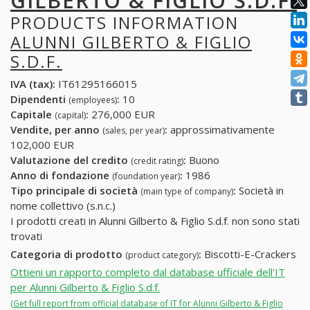
GILBERTO & FIGLIO S.D.F.
PRODUCTS INFORMATION
ALUNNI GILBERTO & FIGLIO
S.D.F.
IVA (tax):
IT61295166015
Dipendenti
:
10
(employees)
Capitale
:
276,000 EUR
(capital)
Vendite, per anno
:
approssimativamente
(sales, per year)
102,000 EUR
Valutazione del credito
:
Buono
(credit rating)
Anno di fondazione
:
1986
(foundation year)
Tipo principale di società
:
Società in
(main type of company)
nome collettivo (s.n.c.)
I prodotti creati in Alunni Gilberto & Figlio S.d.f. non sono stati
trovati
Categoria di prodotto
:
Biscotti-E-Crackers
(product category)
Ottieni un rapporto completo dal database ufficiale dell'IT
per Alunni Gilberto & Figlio S.d.f.
(Get full report from official database of IT for Alunni Gilberto & Figlio