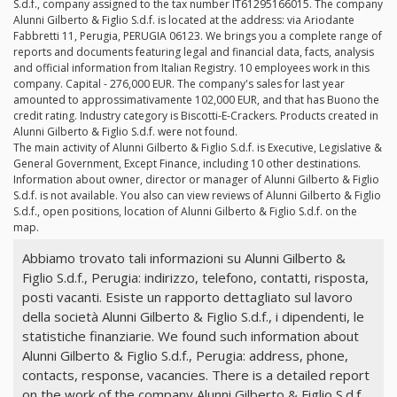
S.d.f., company assigned to the tax number IT61295166015. The company
Alunni Gilberto & Figlio S.d.f. is located at the address: via Ariodante
Fabbretti 11, Perugia, PERUGIA 06123. We brings you a complete range of
reports and documents featuring legal and financial data, facts, analysis
and official information from Italian Registry. 10 employees work in this
company. Capital - 276,000 EUR. The company's sales for last year
amounted to approssimativamente 102,000 EUR, and that has Buono the
credit rating. Industry category is Biscotti-E-Crackers. Products created in
Alunni Gilberto & Figlio S.d.f. were not found.
The main activity of Alunni Gilberto & Figlio S.d.f. is Executive, Legislative &
General Government, Except Finance, including 10 other destinations.
Information about owner, director or manager of Alunni Gilberto & Figlio
S.d.f. is not available. You also can view reviews of Alunni Gilberto & Figlio
S.d.f., open positions, location of Alunni Gilberto & Figlio S.d.f. on the
map.
Abbiamo trovato tali informazioni su Alunni Gilberto &
Figlio S.d.f., Perugia: indirizzo, telefono, contatti, risposta,
posti vacanti. Esiste un rapporto dettagliato sul lavoro
della società Alunni Gilberto & Figlio S.d.f., i dipendenti, le
statistiche finanziarie. We found such information about
Alunni Gilberto & Figlio S.d.f., Perugia: address, phone,
contacts, response, vacancies. There is a detailed report
on the work of the company Alunni Gilberto & Figlio S.d.f.,