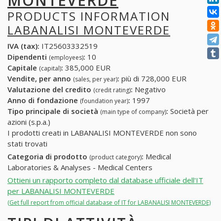
MONTEVERDE
PRODUCTS INFORMATION
LABANALISI MONTEVERDE
IVA (tax):
IT25603332519
Dipendenti
:
10
(employees)
Capitale
:
385,000 EUR
(capital)
Vendite, per anno
:
più di 728,000 EUR
(sales, per year)
Valutazione del credito
:
Negativo
(credit rating)
Anno di fondazione
:
1997
(foundation year)
Tipo principale di società
:
Società per
(main type of company)
azioni (s.p.a.)
I prodotti creati in LABANALISI MONTEVERDE non sono
stati trovati
Categoria di prodotto
:
Medical
(product category)
Laboratories & Analyses - Medical Centers
Ottieni un rapporto completo dal database ufficiale dell'IT
per LABANALISI MONTEVERDE
(Get full report from official database of IT for LABANALISI MONTEVERDE)