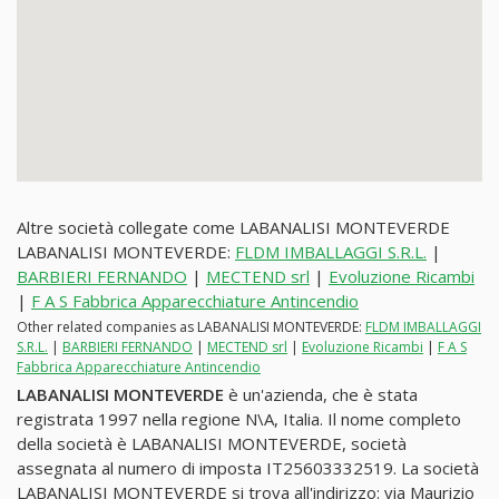
Altre società collegate come LABANALISI MONTEVERDE
LABANALISI MONTEVERDE:
FLDM IMBALLAGGI S.R.L.
|
BARBIERI FERNANDO
|
MECTEND srl
|
Evoluzione Ricambi
|
F A S Fabbrica Apparecchiature Antincendio
Other related companies as LABANALISI MONTEVERDE:
FLDM IMBALLAGGI
S.R.L.
|
BARBIERI FERNANDO
|
MECTEND srl
|
Evoluzione Ricambi
|
F A S
Fabbrica Apparecchiature Antincendio
LABANALISI MONTEVERDE
è un'azienda, che è stata
registrata 1997 nella regione N\A, Italia. Il nome completo
della società è LABANALISI MONTEVERDE, società
assegnata al numero di imposta IT25603332519. La società
LABANALISI MONTEVERDE si trova all'indirizzo: via Maurizio