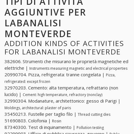
TIPI DI ATTIVITÀ
AGGIUNTIVE PER
LABANALISI
MONTEVERDE
ADDITION KINDS OF ACTIVITIES
FOR LABANALISI MONTEVERDE
382606. Strumenti che misurano le proprietà magnetiche ed
elettriche |
Instruments measuring magnetic and electrical properties
20990704. Pizza, refrigerata: tranne congelata |
Pizza,
refrigerated: except frozen
32970203. Cemento: alta temperatura, refrattario (non
lucido) |
Cement: high temperature, refractory (nonclay)
32990304. Modanature, architettonico: gesso di Parigi |
Moldings, architectural: plaster of paris
35450213. Fustelle per taglio filo |
Thread cutting dies
51690803. Colofonia |
Rosin
87340300. Test di inquinamento |
Pollution testing
92299903. Ufficio di pubblica sicurezza, governo |