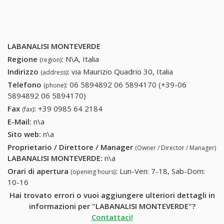
LABANALISI MONTEVERDE
Regione
:
N\A, Italia
(region)
Indirizzo
:
via Maurizio Quadrio 30, Italia
(address)
Telefono
:
06 5894892 06 5894170 (+39-06
(phone)
5894892 06 5894170)
06 5894892 06 5894170 (+39-06
5894892 06 5894170)
Fax
:
+39 0985 64 2184
+39 0985 64 2184
(fax)
E-Mail:
n\a
Sito web:
n\a
Proprietario / Direttore / Manager
(Owner / Director / Manager)
LABANALISI MONTEVERDE
:
n\a
Orari di apertura
:
Lun-Ven: 7-18, Sab-Dom:
(opening hours)
10-16
Hai trovato errori o vuoi aggiungere ulteriori dettagli in
informazioni per "LABANALISI MONTEVERDE"?
Contattaci!