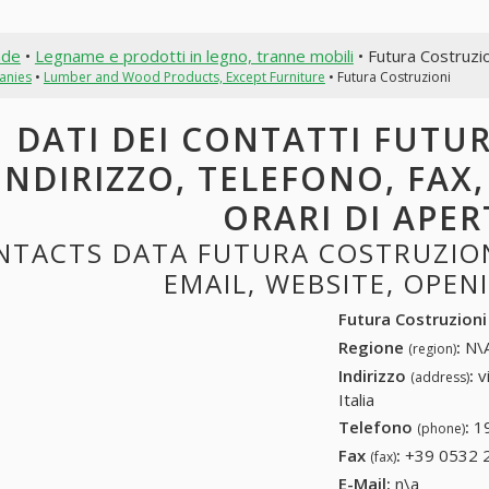
nde
•
Legname e prodotti in legno, tranne mobili
• Futura Costruzi
anies
•
Lumber and Wood Products, Except Furniture
• Futura Costruzioni
DATI DEI CONTATTI FUTU
INDIRIZZO, TELEFONO, FAX,
ORARI DI APE
NTACTS DATA FUTURA COSTRUZIONI
EMAIL, WEBSITE, OPE
Futura Costruzioni
Regione
:
N\A
(region)
Indirizzo
:
v
(address)
Italia
Telefono
:
1
(phone)
Fax
:
+39 0532 
(fax)
E-Mail:
n\a