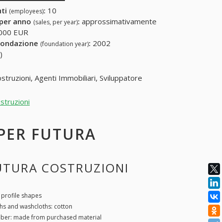
nti
:
10
(employees)
 per anno
:
approssimativamente
(sales, per year)
000 EUR
fondazione
:
2002
(foundation year)
)
struzioni, Agenti Immobiliari, Sviluppatore
struzioni
 PER FUTURA
FUTURA COSTRUZIONI
 profile shapes
ths and washcloths: cotton
fiber: made from purchased material