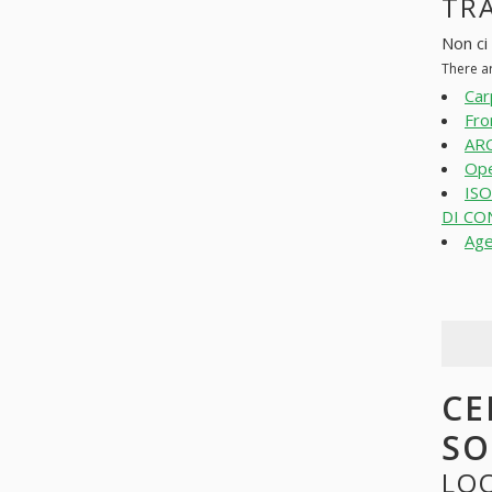
TRA
Non ci 
There a
Car
Fro
ARC
Ope
IS
DI CO
Age
CE
SO
LOO