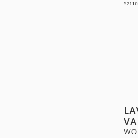
521105
LA
VA
WO