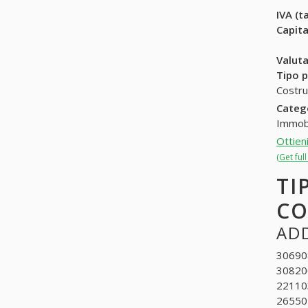
IVA (ta
Capit
Valuta
Tipo p
Costru
Categ
Immobi
Ottien
(Get ful
TI
CO
ADD
306908
308200
221103
265501