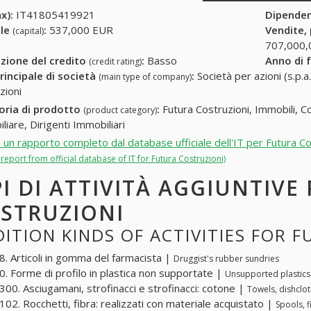
x):
IT41805419921
Dipende
ale
:
537,000 EUR
Vendite,
(capital)
707,000,
zione del credito
:
Basso
Anno di 
(credit rating)
rincipale di società
:
Società per azioni (s.p.a.
(main type of company)
zioni
oria di prodotto
:
Futura Costruzioni, Immobili, Co
(product category)
liare, Dirigenti Immobiliari
i un rapporto completo dal database ufficiale dell'IT per Futura Co
l report from official database of IT for Futura Costruzioni)
PI DI ATTIVITÀ AGGIUNTIVE
STRUZIONI
ITION KINDS OF ACTIVITIES FOR 
. Articoli in gomma del farmacista |
Druggist's rubber sundries
. Forme di profilo in plastica non supportate |
Unsupported plastics
00. Asciugamani, strofinacci e strofinacci: cotone |
Towels, dishclo
02. Rocchetti, fibra: realizzati con materiale acquistato |
Spools, 