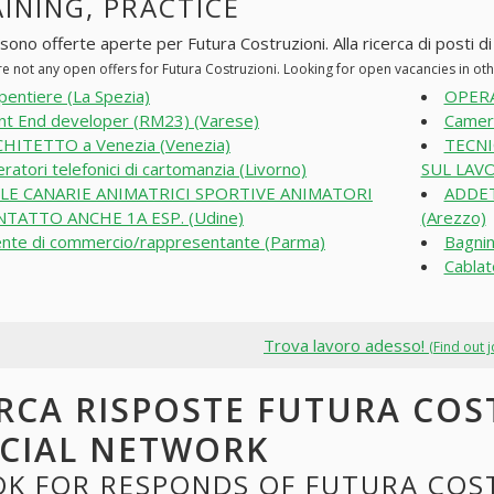
INING, PRACTICE
sono offerte aperte per Futura Costruzioni. Alla ricerca di posti di
re not any open offers for Futura Costruzioni. Looking for open vacancies in o
pentiere (La Spezia)
OPERA
nt End developer (RM23) (Varese)
Cameri
HITETTO a Venezia (Venezia)
TECN
ratori telefonici di cartomanzia (Livorno)
SUL LAVO
OLE CANARIE ANIMATRICI SPORTIVE ANIMATORI
ADDET
NTATTO ANCHE 1A ESP. (Udine)
(Arezzo)
nte di commercio/rappresentante (Parma)
Bagnin
Cablat
Trova lavoro adesso!
(Find out 
RCA RISPOSTE FUTURA COS
CIAL NETWORK
K FOR RESPONDS OF FUTURA COST