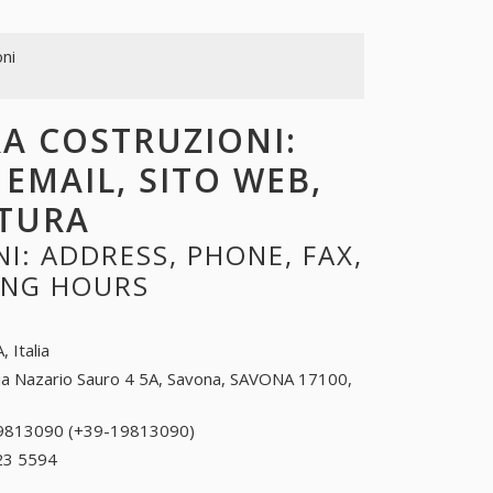
oni
RA COSTRUZIONI:
 EMAIL, SITO WEB,
RTURA
: ADDRESS, PHONE, FAX,
NING HOURS
, Italia
ia Nazario Sauro 4 5A, Savona, SAVONA 17100,
9813090 (+39-19813090)
19813090 (+39-
19813090)
23 5594
+39 0532 23 5594