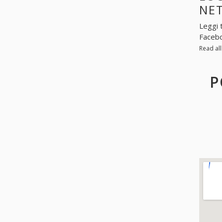
NE
Leggi 
Facebo
Read al
P