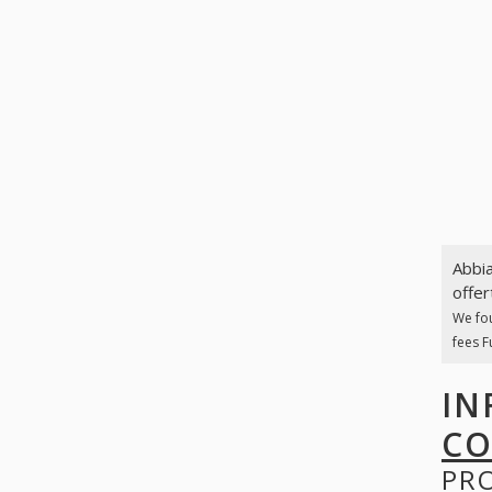
Abbia
offer
We fo
fees F
IN
CO
PR