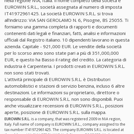
nella regione N\A, Italia. Il nome completo della società è
EUROWIN S.R.L., società assegnata al numero di imposta
IT41972961425. La società EUROWIN S.R.L. si trova
all'indirizzo: VIA SAN GEROLAMO N. 6, Pisogne, BS 25055. Ti
forniamo una gamma completa di rapporti e documenti
contenenti dati legali e finanziari, fatti, analisi e informazioni
ufficiali dal Registro italiano. 10 dipendenti lavorano in questa
azienda. Capitale - 921,000 EUR. Le vendite della società
per lo scorso anno sono state pari a più di 351,000,000
EUR, e questo ha Basso il rating del credito. La categoria di
industria è Carpenteria. I prodotti creati in EUROWIN S.R.L.
non sono stati trovati.
L'attività principale di EUROWIN S.R.L. è Distributori
automobilistici e stazioni di servizio benzina, incluso 6 altre
destinazioni. Le informazioni su proprietario, direttore o
responsabile di EUROWIN S.R.L. non sono disponibili. Puoi
anche visualizzare recensioni di EUROWIN S.R.L., posizioni
aperte, posizione di EUROWIN S.R.L. sulla mappa.
EUROWIN S.R.L.
is a company, that was registered 2009 in N\A region,
Italy. Full name of company is EUROWIN S.R.L., company assigned to the
tax number IT41972961425. The company EUROWIN S.R.L. is located at