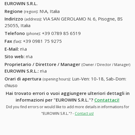
EUROWIN S.R.L.
Regione
:
N\A, Italia
(region)
Indirizzo
:
VIA SAN GEROLAMO N. 6, Pisogne, BS
(address)
25055, Italia
Telefono
:
+39 0789 85 6519
+39 0789 85 6519
(phone)
Fax
:
+39 0981 75 9275
+39 0981 75 9275
(fax)
E-Mail:
n\a
Sito web:
n\a
Proprietario / Direttore / Manager
(Owner / Director / Manager)
EUROWIN S.R.L.
:
n\a
Orari di apertura
:
Lun-Ven: 10-18, Sab-Dom:
(opening hours)
chiuso
Hai trovato errori o vuoi aggiungere ulteriori dettagli in
informazioni per "EUROWIN S.R.L."?
Contattaci!
Did you find errors or would like to add more details in informations for
"EUROWIN S.R.L."? -
Contact us!