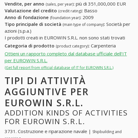
Vendite, per anno
:
più di 351,000,000 EUR
(sales, per year)
Valutazione del credito
:
Basso
(credit rating)
Anno di fondazione
:
2009
(foundation year)
Tipo principale di società
:
Società per
(main type of company)
azioni (s.p.a.)
I prodotti creati in EUROWIN S.R.L. non sono stati trovati
Categoria di prodotto
:
Carpenteria
(product category)
Ottieni un rapporto completo dal database ufficiale dell'IT
per EUROWIN S.R.L.
(Get full report from official database of IT for EUROWIN S.R.L.)
TIPI DI ATTIVITÀ
AGGIUNTIVE PER
EUROWIN S.R.L.
ADDITION KINDS OF ACTIVITIES
FOR EUROWIN S.R.L.
3731. Costruzione e riparazione navale |
Shipbuilding and