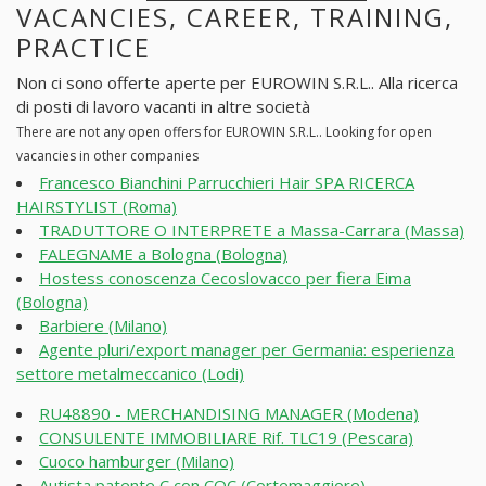
VACANCIES, CAREER, TRAINING,
PRACTICE
Non ci sono offerte aperte per EUROWIN S.R.L.. Alla ricerca
di posti di lavoro vacanti in altre società
There are not any open offers for EUROWIN S.R.L.. Looking for open
vacancies in other companies
Francesco Bianchini Parrucchieri Hair SPA RICERCA
HAIRSTYLIST (Roma)
TRADUTTORE O INTERPRETE a Massa-Carrara (Massa)
FALEGNAME a Bologna (Bologna)
Hostess conoscenza Cecoslovacco per fiera Eima
(Bologna)
Barbiere (Milano)
Agente pluri/export manager per Germania: esperienza
settore metalmeccanico (Lodi)
RU48890 - MERCHANDISING MANAGER (Modena)
CONSULENTE IMMOBILIARE Rif. TLC19 (Pescara)
Cuoco hamburger (Milano)
Autista patente C con CQC (Cortemaggiore)