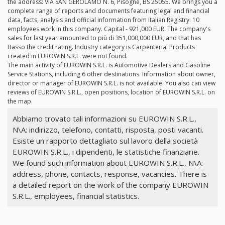
the address: VIA SAN GEROLAMO N. 6, Pisogne, BS 25055. We brings you a
complete range of reports and documents featuring legal and financial
data, facts, analysis and official information from Italian Registry. 10
employees work in this company. Capital - 921,000 EUR. The company's
sales for last year amounted to più di 351,000,000 EUR, and that has
Basso the credit rating. Industry category is Carpenteria. Products
created in EUROWIN S.R.L. were not found.
The main activity of EUROWIN S.R.L. is Automotive Dealers and Gasoline
Service Stations, including 6 other destinations. Information about owner,
director or manager of EUROWIN S.R.L. is not available. You also can view
reviews of EUROWIN S.R.L., open positions, location of EUROWIN S.R.L. on
the map.
Abbiamo trovato tali informazioni su EUROWIN S.R.L.,
N\A: indirizzo, telefono, contatti, risposta, posti vacanti.
Esiste un rapporto dettagliato sul lavoro della società
EUROWIN S.R.L., i dipendenti, le statistiche finanziarie.
We found such information about EUROWIN S.R.L., N\A:
address, phone, contacts, response, vacancies. There is
a detailed report on the work of the company EUROWIN
S.R.L., employees, financial statistics.