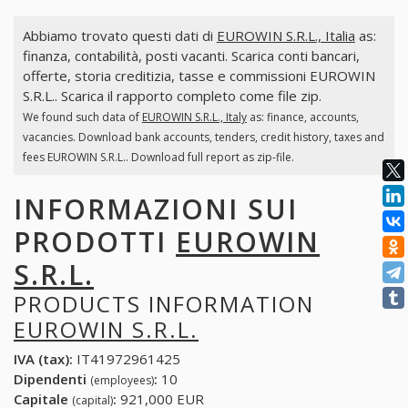
Abbiamo trovato questi dati di
EUROWIN S.R.L., Italia
as:
finanza, contabilità, posti vacanti. Scarica conti bancari,
offerte, storia creditizia, tasse e commissioni EUROWIN
S.R.L.. Scarica il rapporto completo come file zip.
We found such data of
EUROWIN S.R.L., Italy
as: finance, accounts,
vacancies. Download bank accounts, tenders, credit history, taxes and
fees EUROWIN S.R.L.. Download full report as zip-file.
INFORMAZIONI SUI
PRODOTTI
EUROWIN
S.R.L.
PRODUCTS INFORMATION
EUROWIN S.R.L.
IVA (tax):
IT41972961425
Dipendenti
:
10
(employees)
Capitale
:
921,000 EUR
(capital)