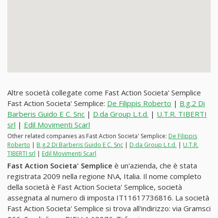
Altre società collegate come Fast Action Societa' Semplice
Fast Action Societa' Semplice:
De Filippis Roberto
|
B.g.2 Di
Barberis Guido E C. Snc
|
D.da Group L.t.d.
|
U.T.R. TIBERTI
srl
|
Edil Movimenti Scarl
Other related companies as Fast Action Societa' Semplice:
De Filippis
Roberto
|
B.g.2 Di Barberis Guido E C. Snc
|
D.da Group L.t.d.
|
U.T.R.
TIBERTI srl
|
Edil Movimenti Scarl
Fast Action Societa' Semplice
è un'azienda, che è stata
registrata 2009 nella regione N\A, Italia. Il nome completo
della società è Fast Action Societa' Semplice, società
assegnata al numero di imposta IT11617736816. La società
Fast Action Societa' Semplice si trova all'indirizzo: via Gramsci