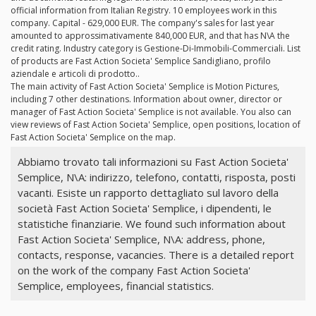
official information from Italian Registry. 10 employees work in this
company. Capital - 629,000 EUR. The company's sales for last year
amounted to approssimativamente 840,000 EUR, and that has N\A the
credit rating. Industry category is Gestione-Di-Immobili-Commerciali. List
of products are Fast Action Societa' Semplice Sandigliano, profilo
aziendale e articoli di prodotto..
The main activity of Fast Action Societa' Semplice is Motion Pictures,
including 7 other destinations. Information about owner, director or
manager of Fast Action Societa' Semplice is not available. You also can
view reviews of Fast Action Societa' Semplice, open positions, location of
Fast Action Societa' Semplice on the map.
Abbiamo trovato tali informazioni su Fast Action Societa'
Semplice, N\A: indirizzo, telefono, contatti, risposta, posti
vacanti. Esiste un rapporto dettagliato sul lavoro della
società Fast Action Societa' Semplice, i dipendenti, le
statistiche finanziarie. We found such information about
Fast Action Societa' Semplice, N\A: address, phone,
contacts, response, vacancies. There is a detailed report
on the work of the company Fast Action Societa'
Semplice, employees, financial statistics.