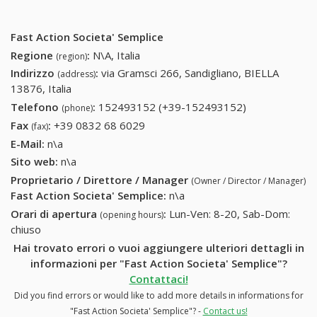
Fast Action Societa' Semplice
Regione
:
N\A, Italia
(region)
Indirizzo
:
via Gramsci 266, Sandigliano, BIELLA
(address)
13876, Italia
Telefono
:
152493152 (+39-152493152)
152493152
(phone)
(+39-
Fax
:
+39 0832 68 6029
+39 0832 68 6029
(fax)
152493152)
E-Mail:
n\a
Sito web:
n\a
Proprietario / Direttore / Manager
(Owner / Director / Manager)
Fast Action Societa' Semplice
:
n\a
Orari di apertura
:
Lun-Ven: 8-20, Sab-Dom:
(opening hours)
chiuso
Hai trovato errori o vuoi aggiungere ulteriori dettagli in
informazioni per "Fast Action Societa' Semplice"?
Contattaci!
Did you find errors or would like to add more details in informations for
"Fast Action Societa' Semplice"? -
Contact us!