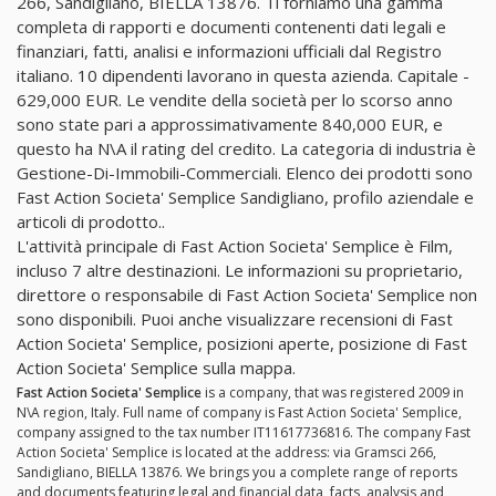
266, Sandigliano, BIELLA 13876. Ti forniamo una gamma
completa di rapporti e documenti contenenti dati legali e
finanziari, fatti, analisi e informazioni ufficiali dal Registro
italiano. 10 dipendenti lavorano in questa azienda. Capitale -
629,000 EUR. Le vendite della società per lo scorso anno
sono state pari a approssimativamente 840,000 EUR, e
questo ha N\A il rating del credito. La categoria di industria è
Gestione-Di-Immobili-Commerciali. Elenco dei prodotti sono
Fast Action Societa' Semplice Sandigliano, profilo aziendale e
articoli di prodotto..
L'attività principale di Fast Action Societa' Semplice è Film,
incluso 7 altre destinazioni. Le informazioni su proprietario,
direttore o responsabile di Fast Action Societa' Semplice non
sono disponibili. Puoi anche visualizzare recensioni di Fast
Action Societa' Semplice, posizioni aperte, posizione di Fast
Action Societa' Semplice sulla mappa.
Fast Action Societa' Semplice
is a company, that was registered 2009 in
N\A region, Italy. Full name of company is Fast Action Societa' Semplice,
company assigned to the tax number IT11617736816. The company Fast
Action Societa' Semplice is located at the address: via Gramsci 266,
Sandigliano, BIELLA 13876. We brings you a complete range of reports
and documents featuring legal and financial data, facts, analysis and