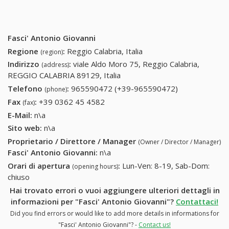
Fasci' Antonio Giovanni
Regione
:
Reggio Calabria, Italia
(region)
Indirizzo
:
viale Aldo Moro 75, Reggio Calabria,
(address)
REGGIO CALABRIA 89129, Italia
Telefono
:
965590472 (+39-965590472)
965590472
(phone)
(+39-
Fax
:
+39 0362 45 4582
+39 0362 45 4582
(fax)
965590472)
E-Mail:
n\a
Sito web:
n\a
Proprietario / Direttore / Manager
(Owner / Director / Manager)
Fasci' Antonio Giovanni
:
n\a
Orari di apertura
:
Lun-Ven: 8-19, Sab-Dom:
(opening hours)
chiuso
Hai trovato errori o vuoi aggiungere ulteriori dettagli in
informazioni per "Fasci' Antonio Giovanni"?
Contattaci!
Did you find errors or would like to add more details in informations for
"Fasci' Antonio Giovanni"? -
Contact us!