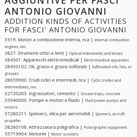
AGGIUNTIVE PER FASCI'
ANTONIO GIOVANNI
ADDITION KINDS OF ACTIVITIES
FOR FASCI' ANTONIO GIOVANNI
3519. Motori a combustione interna, nca |
Internal combustion
engines, nec
3827. Strumenti ottici e lenti |
Optical instruments and lenses
384501. Apparecchi elettromedicali |
Electromedical apparatus
28430102. Oli, grassi o grassi solfonati |
Sulfonated oils, fats, or
greases
28659900. Crudi ciclici e intermedi, nca |
Cyclic crudes and
intermediates, nec
32720203. Ingrassatori, cemento |
Grease traps, concrete
35940000. Pompe e motori a fluido |
Fluid power pumps and
motors
37280211. Spinners, elica per aeromobili |
Spinners, aircraft
propeller
38260108. Attrezzatura poligrafica |
Polarigraphic equipment
55719904. Motorini |
Motor scooters