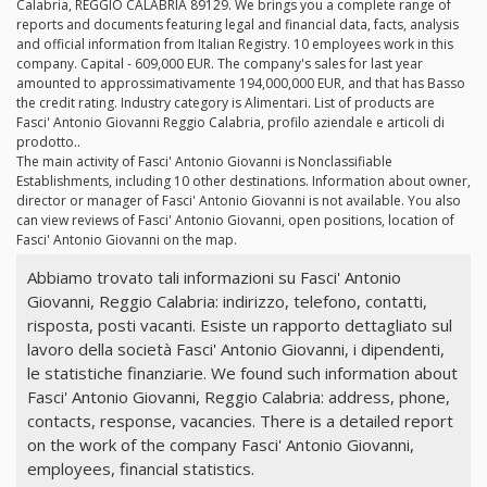
Calabria, REGGIO CALABRIA 89129. We brings you a complete range of
reports and documents featuring legal and financial data, facts, analysis
and official information from Italian Registry. 10 employees work in this
company. Capital - 609,000 EUR. The company's sales for last year
amounted to approssimativamente 194,000,000 EUR, and that has Basso
the credit rating. Industry category is Alimentari. List of products are
Fasci' Antonio Giovanni Reggio Calabria, profilo aziendale e articoli di
prodotto..
The main activity of Fasci' Antonio Giovanni is Nonclassifiable
Establishments, including 10 other destinations. Information about owner,
director or manager of Fasci' Antonio Giovanni is not available. You also
can view reviews of Fasci' Antonio Giovanni, open positions, location of
Fasci' Antonio Giovanni on the map.
Abbiamo trovato tali informazioni su Fasci' Antonio
Giovanni, Reggio Calabria: indirizzo, telefono, contatti,
risposta, posti vacanti. Esiste un rapporto dettagliato sul
lavoro della società Fasci' Antonio Giovanni, i dipendenti,
le statistiche finanziarie. We found such information about
Fasci' Antonio Giovanni, Reggio Calabria: address, phone,
contacts, response, vacancies. There is a detailed report
on the work of the company Fasci' Antonio Giovanni,
employees, financial statistics.