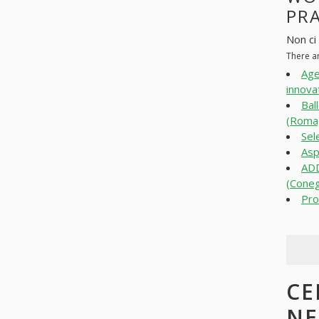
PR
Non ci 
There ar
Age
innova
Bal
(Roma
Sel
Asp
AD
(Coneg
Pro
CE
N