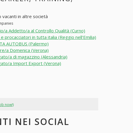
o vacanti in altre società
ompanies
o/a Addetto/a al Controllo Qualità (Curno)
e procacciatori in tutta italia (Reggio nell'Emilia)
TA AUTOBUS (Palermo)
re/a Domenica (Verona)
ato/a di magazzino (Alessandria)
ato/a Import Export (Verona)
job now!)
TI NEI SOCIAL