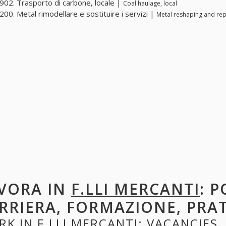
02. Trasporto di carbone, locale |
Coal haulage, local
00. Metal rimodellare e sostituire i servizi |
Metal reshaping and rep
VORA IN
F.LLI MERCANTI
: 
RRIERA, FORMAZIONE, PRA
RK IN
F.LLI MERCANTI
: VACANCIES,