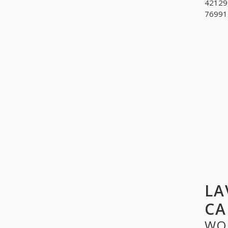
421299
769912
LA
CA
WO