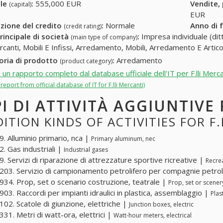
ale
:
555,000 EUR
Vendite,
(capital)
EUR
zione del credito
:
Normale
Anno di 
(credit rating)
rincipale di società
:
Impresa individuale (ditt
(main type of company)
Mercanti, Mobili E Infissi, Arredamento, Mobili, Arredamento E Artic
oria di prodotto
:
Arredamento
(product category)
i un rapporto completo dal database ufficiale dell'IT per F.lli Merca
l report from official database of IT for F.lli Mercanti)
PI DI ATTIVITÀ AGGIUNTIVE
ITION KINDS OF ACTIVITIES FOR F
. Alluminio primario, nca |
Primary aluminum, nec
. Gas industriali |
Industrial gases
. Servizi di riparazione di attrezzature sportive ricreative |
Recrea
03. Servizio di campionamento petrolifero per compagnie petrol
34. Prop, set o scenario costruzione, teatrale |
Prop, set or scenery
03. Raccordi per impianti idraulici in plastica, assemblaggio |
Plas
02. Scatole di giunzione, elettriche |
Junction boxes, electric
31. Metri di watt-ora, elettrici |
Watt-hour meters, electrical