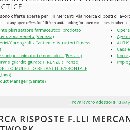
ACTICE
sono offerte aperte per F.lli Mercanti. Alla ricerca di posti di lavor
e not any open offers for F.lli Mercanti. Looking for open vacancies in other c
nte pluri settore farmaceutico, prodotto
Operai
tivo: zona Veneto (Venezia)
Agenti 
lerini/Coreografi - Cantanti e Istruttori Fitness
AUTIS
)
Cassie
ezioni per animatori e non solo.... (Ferrara)
Impieg
iranti guardie giurate FIRENZE (Firenze)
Impieg
DETTO MULETTO RETRATTILE/FRONTALE
liano)
duct Manager (Seriate)
Trova lavoro adesso!
(Find out 
RCA RISPOSTE F.LLI MERCAN
ETWORK