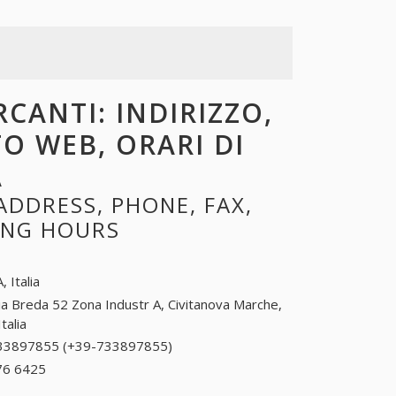
RCANTI: INDIRIZZO,
TO WEB, ORARI DI
A
ADDRESS, PHONE, FAX,
NING HOURS
, Italia
ia Breda 52 Zona Industr A, Civitanova Marche,
alia
33897855 (+39-733897855)
733897855 (+39-
733897855)
76 6425
+39 0472 76 6425