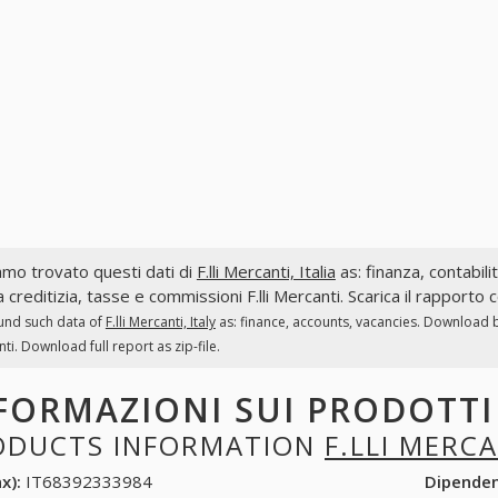
mo trovato questi dati di
F.lli Mercanti, Italia
as: finanza, contabilit
a creditizia, tasse e commissioni F.lli Mercanti. Scarica il rapporto
und such data of
F.lli Mercanti, Italy
as: finance, accounts, vacancies. Download ba
ti. Download full report as zip-file.
FORMAZIONI SUI PRODOTT
ODUCTS INFORMATION
F.LLI MERC
x):
IT68392333984
Dipende