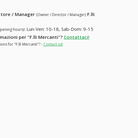
ettore / Manager
F.lli
(Owner / Director / Manager)
:
Lun-Ven: 10-18, Sab-Dom: 9-15
opening hours)
rmazioni per "F.lli Mercanti"?
Contattaci!
ns for "F.lli Mercanti"? -
Contact us!