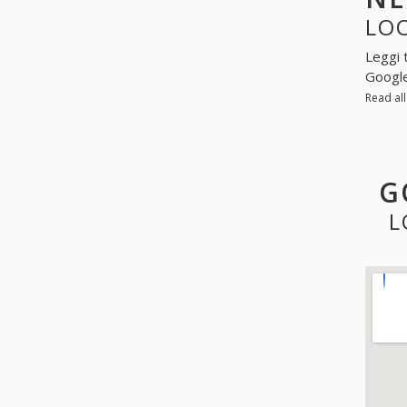
LOO
Leggi 
Googl
Read al
G
L