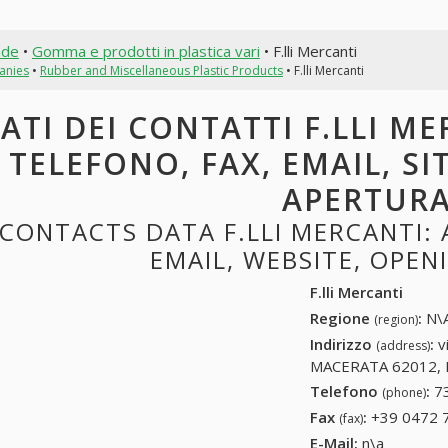
nde
•
Gomma e prodotti in plastica vari
• F.lli Mercanti
anies
•
Rubber and Miscellaneous Plastic Products
• F.lli Mercanti
ATI DEI CONTATTI F.LLI ME
TELEFONO, FAX, EMAIL, SI
APERTUR
CONTACTS DATA F.LLI MERCANTI: 
EMAIL, WEBSITE, OPE
F.lli Mercanti
Regione
:
N\A
(region)
Indirizzo
:
v
(address)
MACERATA 62012, It
Telefono
:
7
(phone)
Fax
:
+39 0472 
(fax)
E-Mail:
n\a