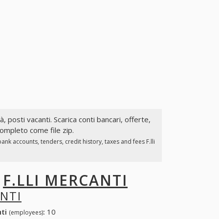
à, posti vacanti. Scarica conti bancari, offerte,
 completo come file zip.
nk accounts, tenders, credit history, taxes and fees F.lli
I
F.LLI MERCANTI
ANTI
nti
:
10
(employees)