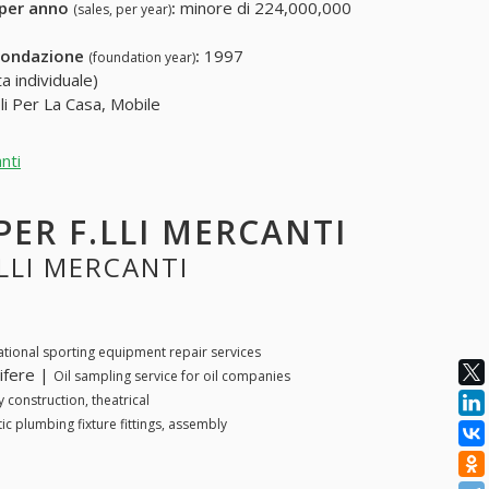
 per anno
:
minore di 224,000,000
(sales, per year)
fondazione
:
1997
(foundation year)
a individuale)
oli Per La Casa, Mobile
nti
 PER F.LLI MERCANTI
.LLI MERCANTI
tional sporting equipment repair services
ifere |
Oil sampling service for oil companies
 construction, theatrical
tic plumbing fixture fittings, assembly