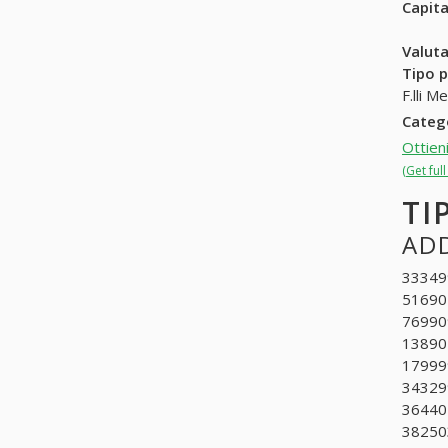
Capit
Valuta
Tipo p
F.lli 
Categ
Ottien
(Get ful
TI
ADD
333499
516902
769909
138902
179999
343299
364401
382503