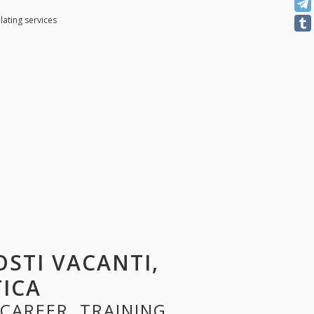
lating services
POSTI VACANTI,
TICA
 CAREER, TRAINING,