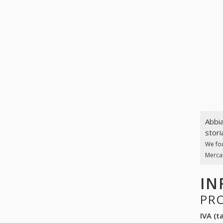
Abbia
stori
We fo
Mercan
IN
PR
IVA (ta