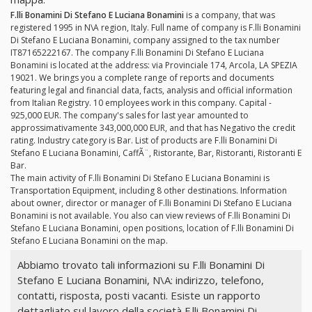
F.lli Bonamini Di Stefano E Luciana Bonamini
is a company, that was
registered 1995 in N\A region, Italy. Full name of company is F.lli Bonamini
Di Stefano E Luciana Bonamini, company assigned to the tax number
IT87165222167. The company F.lli Bonamini Di Stefano E Luciana
Bonamini is located at the address: via Provinciale 174, Arcola, LA SPEZIA
19021. We brings you a complete range of reports and documents
featuring legal and financial data, facts, analysis and official information
from Italian Registry. 10 employees work in this company. Capital -
925,000 EUR. The company's sales for last year amounted to
approssimativamente 343,000,000 EUR, and that has Negativo the credit
rating. Industry category is Bar. List of products are F.lli Bonamini Di
Stefano E Luciana Bonamini, CaffÃ¨, Ristorante, Bar, Ristoranti, Ristoranti E
Bar.
The main activity of F.lli Bonamini Di Stefano E Luciana Bonamini is
Transportation Equipment, including 8 other destinations. Information
about owner, director or manager of F.lli Bonamini Di Stefano E Luciana
Bonamini is not available. You also can view reviews of F.lli Bonamini Di
Stefano E Luciana Bonamini, open positions, location of F.lli Bonamini Di
Stefano E Luciana Bonamini on the map.
Abbiamo trovato tali informazioni su F.lli Bonamini Di
Stefano E Luciana Bonamini, N\A: indirizzo, telefono,
contatti, risposta, posti vacanti. Esiste un rapporto
dettagliato sul lavoro della società F.lli Bonamini Di