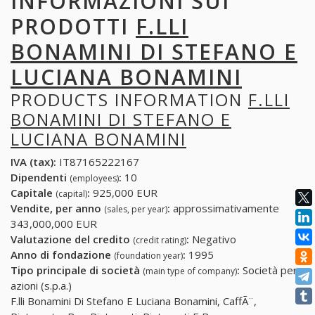
INFORMAZIONI SUI
PRODOTTI
F.LLI
BONAMINI DI STEFANO E
LUCIANA BONAMINI
PRODUCTS INFORMATION
F.LLI
BONAMINI DI STEFANO E
LUCIANA BONAMINI
IVA (tax):
IT87165222167
Dipendenti
:
10
(employees)
Capitale
:
925,000 EUR
(capital)
Vendite, per anno
:
approssimativamente
(sales, per year)
343,000,000 EUR
Valutazione del credito
:
Negativo
(credit rating)
Anno di fondazione
:
1995
(foundation year)
Tipo principale di società
:
Società per
(main type of company)
azioni (s.p.a.)
F.lli Bonamini Di Stefano E Luciana Bonamini, CaffÃ¨,