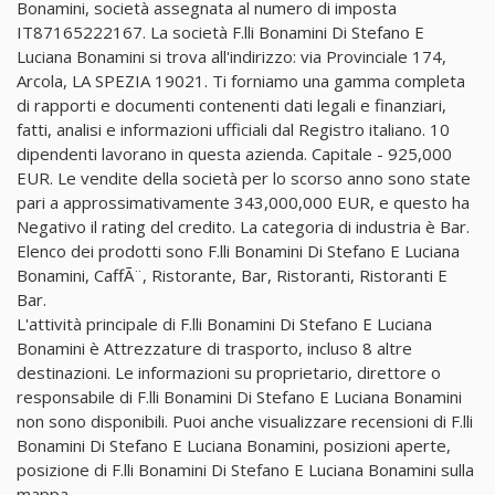
Bonamini, società assegnata al numero di imposta
IT87165222167. La società F.lli Bonamini Di Stefano E
Luciana Bonamini si trova all'indirizzo: via Provinciale 174,
Arcola, LA SPEZIA 19021. Ti forniamo una gamma completa
di rapporti e documenti contenenti dati legali e finanziari,
fatti, analisi e informazioni ufficiali dal Registro italiano. 10
dipendenti lavorano in questa azienda. Capitale - 925,000
EUR. Le vendite della società per lo scorso anno sono state
pari a approssimativamente 343,000,000 EUR, e questo ha
Negativo il rating del credito. La categoria di industria è Bar.
Elenco dei prodotti sono F.lli Bonamini Di Stefano E Luciana
Bonamini, CaffÃ¨, Ristorante, Bar, Ristoranti, Ristoranti E
Bar.
L'attività principale di F.lli Bonamini Di Stefano E Luciana
Bonamini è Attrezzature di trasporto, incluso 8 altre
destinazioni. Le informazioni su proprietario, direttore o
responsabile di F.lli Bonamini Di Stefano E Luciana Bonamini
non sono disponibili. Puoi anche visualizzare recensioni di F.lli
Bonamini Di Stefano E Luciana Bonamini, posizioni aperte,
posizione di F.lli Bonamini Di Stefano E Luciana Bonamini sulla
mappa.