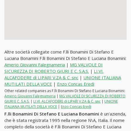
Altre società collegate come F.lli Bonamini Di Stefano E
Luciana Bonamini F.lli Bonamini Di Stefano E Luciana Bonamini:
Amerio Giovanni Falegnameria
|
MG VALVOLE DI
SICUREZZA DI ROBERTO GIURI E C. S.A.S.
|
LI.VI.
ALCAFODERE di LIPARI V.ZA & C. snc
|
UNIONE ITALIANA
MUTILATI DELLA VOCE
|
Enzo Concas Eredi
Other related companies as F.lli Bonamini Di Stefano E Luciana Bonamini:
Amerio Giovanni Falegnameria
|
MG VALVOLE DI SICUREZZA DI ROBERTO
GIURI E C. S.A.S.
|
LI.VI. ALCAFODERE di LIPARI V.ZA & C. snc
|
UNIONE
ITALIANA MUTILATI DELLA VOCE
|
Enzo Concas Eredi
F.lli Bonamini Di Stefano E Luciana Bonamini
è un'azienda,
che è stata registrata 1995 nella regione N\A, Italia. Il nome
completo della società è F.lli Bonamini Di Stefano E Luciana