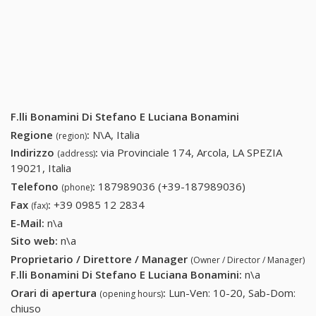
F.lli Bonamini Di Stefano E Luciana Bonamini
Regione
:
N\A, Italia
(region)
Indirizzo
:
via Provinciale 174, Arcola, LA SPEZIA
(address)
19021, Italia
Telefono
:
187989036 (+39-187989036)
187989036
(phone)
(+39-
Fax
:
+39 0985 12 2834
+39 0985 12 2834
(fax)
187989036)
E-Mail:
n\a
Sito web:
n\a
Proprietario / Direttore / Manager
(Owner / Director / Manager)
F.lli Bonamini Di Stefano E Luciana Bonamini
:
n\a
Orari di apertura
:
Lun-Ven: 10-20, Sab-Dom:
(opening hours)
chiuso