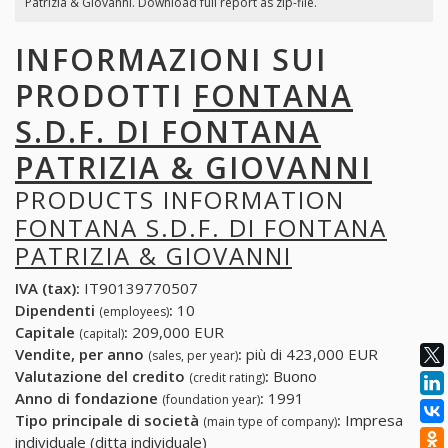
Patrizia & Giovanni. Download full report as zip-file.
INFORMAZIONI SUI
PRODOTTI
FONTANA
S.D.F. DI FONTANA
PATRIZIA & GIOVANNI
PRODUCTS INFORMATION
FONTANA S.D.F. DI FONTANA
PATRIZIA & GIOVANNI
IVA (tax):
IT90139770507
Dipendenti
:
10
(employees)
Capitale
:
209,000 EUR
(capital)
Vendite, per anno
:
più di 423,000 EUR
(sales, per year)
Valutazione del credito
:
Buono
(credit rating)
Anno di fondazione
:
1991
(foundation year)
Tipo principale di società
:
Impresa
(main type of company)
individuale (ditta individuale)