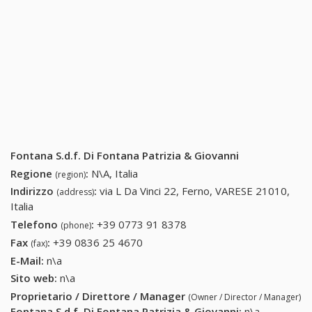
Fontana S.d.f. Di Fontana Patrizia & Giovanni
Regione
:
N\A, Italia
(region)
Indirizzo
:
via L Da Vinci 22, Ferno, VARESE 21010,
(address)
Italia
Telefono
:
+39 0773 91 8378
+39 0773 91 8378
(phone)
Fax
:
+39 0836 25 4670
+39 0836 25 4670
(fax)
E-Mail:
n\a
Sito web:
n\a
Proprietario / Direttore / Manager
(Owner / Director / Manager)
Fontana S.d.f. Di Fontana Patrizia & Giovanni
:
n\a