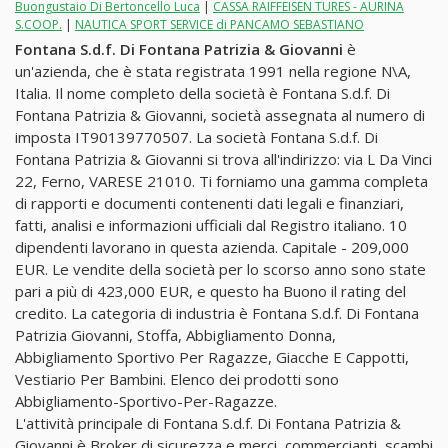
Buongustaio Di Bertoncello Luca
|
CASSA RAIFFEISEN TURES - AURINA
S.COOP.
|
NAUTICA SPORT SERVICE di PANCAMO SEBASTIANO
Fontana S.d.f. Di Fontana Patrizia & Giovanni
è
un'azienda, che è stata registrata 1991 nella regione N\A,
Italia. Il nome completo della società è Fontana S.d.f. Di
Fontana Patrizia & Giovanni, società assegnata al numero di
imposta IT90139770507. La società Fontana S.d.f. Di
Fontana Patrizia & Giovanni si trova all'indirizzo: via L Da Vinci
22, Ferno, VARESE 21010. Ti forniamo una gamma completa
di rapporti e documenti contenenti dati legali e finanziari,
fatti, analisi e informazioni ufficiali dal Registro italiano. 10
dipendenti lavorano in questa azienda. Capitale - 209,000
EUR. Le vendite della società per lo scorso anno sono state
pari a più di 423,000 EUR, e questo ha Buono il rating del
credito. La categoria di industria è Fontana S.d.f. Di Fontana
Patrizia Giovanni, Stoffa, Abbigliamento Donna,
Abbigliamento Sportivo Per Ragazze, Giacche E Cappotti,
Vestiario Per Bambini. Elenco dei prodotti sono
Abbigliamento-Sportivo-Per-Ragazze.
L'attività principale di Fontana S.d.f. Di Fontana Patrizia &
Giovanni è Broker di sicurezza e merci, commercianti, scambi