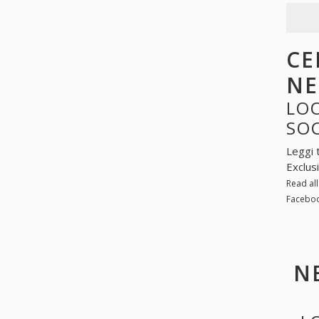
CE
NE
LOO
SO
Leggi 
Exclus
Read al
Faceboo
N