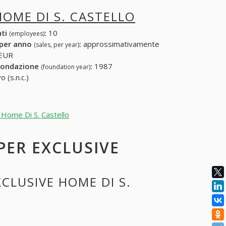
HOME DI S. CASTELLO
nti
:
10
(employees)
 per anno
:
approssimativamente
(sales, per year)
 EUR
fondazione
:
1987
(foundation year)
 (s.n.c.)
e Home Di S. Castello
 PER EXCLUSIVE
XCLUSIVE HOME DI S.