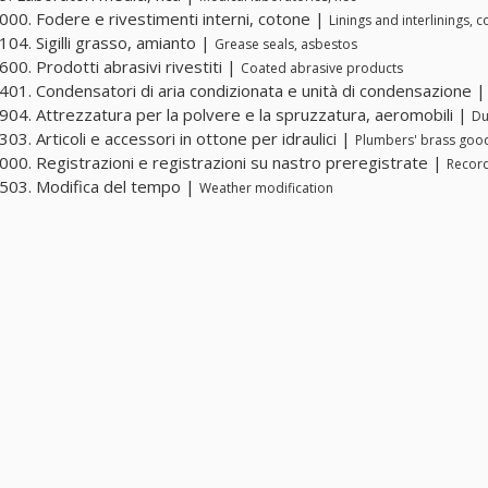
00. Fodere e rivestimenti interni, cotone |
Linings and interlinings, c
04. Sigilli grasso, amianto |
Grease seals, asbestos
00. Prodotti abrasivi rivestiti |
Coated abrasive products
01. Condensatori di aria condizionata e unità di condensazione 
04. Attrezzatura per la polvere e la spruzzatura, aeromobili |
Du
03. Articoli e accessori in ottone per idraulici |
Plumbers' brass good
00. Registrazioni e registrazioni su nastro preregistrate |
Record
03. Modifica del tempo |
Weather modification