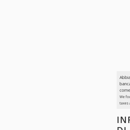
Abbia
banca
come 
We fo
taxes 
IN