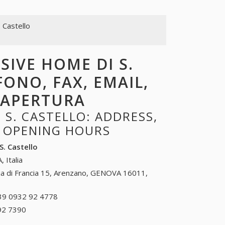
 Castello
SIVE HOME DI S.
FONO, FAX, EMAIL,
I APERTURA
 S. CASTELLO: ADDRESS,
, OPENING HOURS
S. Castello
, Italia
ia di Francia 15, Arenzano, GENOVA 16011,
39 0932 92 4778
+39 0932 92 4778
92 7390
+39 0963 92 7390