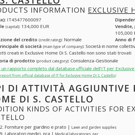
 S. CASTELLO
ODUCTS INFORMATION
EXCLUSIVE 
x):
IT45477600097
Dipende
ale
:
134,000 EUR
Vendite,
(capital)
105,000
zione del credito
:
Normale
Anno di 
(credit rating)
rincipale di società
:
Società in nome collettivo
(main type of company)
otti creati in Exclusive Home Di S. Castello non sono stati trovati
oria di prodotto
:
Consulenza-Gestionale
(product category)
i un rapporto completo dal database ufficiale dell'IT per Exclusiv
l report from official database of IT for Exclusive Home Di S. Castello)
PI DI ATTIVITÀ AGGIUNTIVE
ME DI S. CASTELLO
ITION KINDS OF ACTIVITIES FOR E
STELLO
. Forniture per giardino e prato |
Lawn and garden supplies
. Laboratori medici, nca |
Medical laboratories, nec