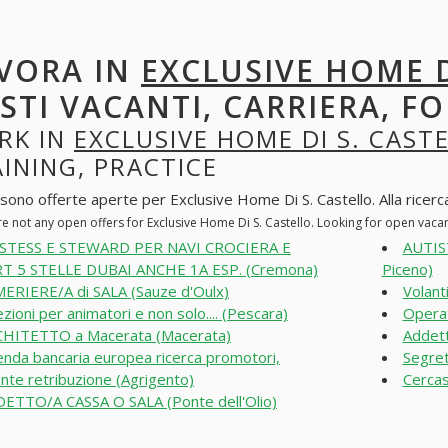
VORA IN
EXCLUSIVE HOME D
STI VACANTI, CARRIERA, F
RK IN
EXCLUSIVE HOME DI S. CAST
INING, PRACTICE
sono offerte aperte per Exclusive Home Di S. Castello. Alla ricerca 
e not any open offers for Exclusive Home Di S. Castello. Looking for open vac
STESS E STEWARD PER NAVI CROCIERA E
AUTIS
T 5 STELLE DUBAI ANCHE 1A ESP. (Cremona)
Piceno)
ERIERE/A di SALA (Sauze d'Oulx)
Volant
ezioni per animatori e non solo.... (Pescara)
Operat
HITETTO a Macerata (Macerata)
Addett
enda bancaria europea ricerca promotori,
Segret
ente retribuzione (Agrigento)
Cercas
ETTO/A CASSA O SALA (Ponte dell'Olio)