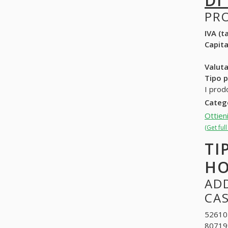
DI
PR
IVA (ta
Capit
Valuta
Tipo p
I prod
Categ
Ottien
(Get ful
TI
HO
ADD
CA
526102
807199