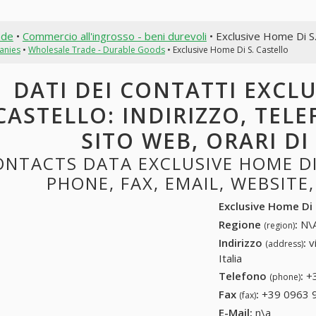
nde
•
Commercio all'ingrosso - beni durevoli
• Exclusive Home Di S.
anies
•
Wholesale Trade - Durable Goods
• Exclusive Home Di S. Castello
DATI DEI CONTATTI EXCLU
CASTELLO: INDIRIZZO, TELE
SITO WEB, ORARI D
ONTACTS DATA EXCLUSIVE HOME DI
PHONE, FAX, EMAIL, WEBSITE
Exclusive Home Di 
Regione
:
N\A
(region)
Indirizzo
:
v
(address)
Italia
Telefono
:
+
(phone)
Fax
:
+39 0963 
(fax)
E-Mail:
n\a