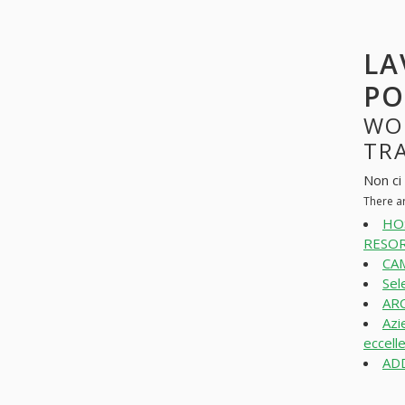
LA
PO
WO
TRA
Non ci 
There ar
HO
RESOR
CAM
Sel
ARC
Azi
eccell
ADD