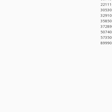
221110
305301
329106
358504
372899
507403
573500
899905